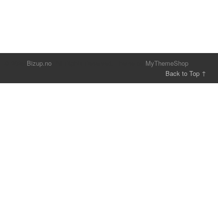
© 2026
Bizup.no
. All Rights Reserved.
Theme by
MyThemeShop
.
Back to Top ↑