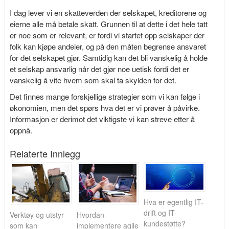
I dag lever vi en skatteverden der selskapet, kreditorene og
eierne alle må betale skatt. Grunnen til at dette i det hele tatt
er noe som er relevant, er fordi vi startet opp selskaper der
folk kan kjøpe andeler, og på den måten begrense ansvaret
for det selskapet gjør. Samtidig kan det bli vanskelig å holde
et selskap ansvarlig når det gjør noe uetisk fordi det er
vanskelig å vite hvem som skal ta skylden for det.
Det finnes mange forskjellige strategier som vi kan følge i
økonomien, men det spørs hva det er vi prøver å påvirke.
Informasjon er derimot det viktigste vi kan streve etter å
oppnå.
Relaterte Innlegg
Hva er egentlig IT-
drift og IT-
Verktøy og utstyr
Hvordan
kundestøtte?
som kan
implementere agile