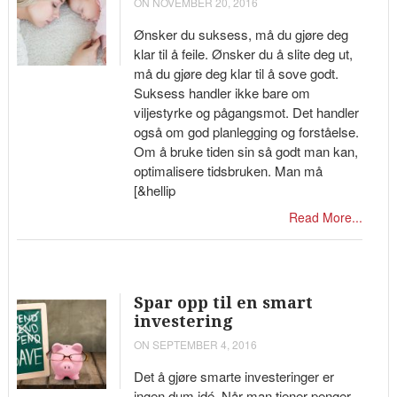
ON NOVEMBER 20, 2016
Ønsker du suksess, må du gjøre deg
klar til å feile. Ønsker du å slite deg ut,
må du gjøre deg klar til å sove godt.
Suksess handler ikke bare om
viljestyrke og pågangsmot. Det handler
også om god planlegging og forståelse.
Om å bruke tiden sin så godt man kan,
optimalisere tidsbruken. Man må
[&hellip
Read More...
Spar opp til en smart
investering
ON SEPTEMBER 4, 2016
Det å gjøre smarte investeringer er
ingen dum idé. Når man tjener penger,