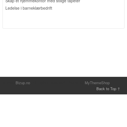
Skap et hjemmekontor med stilige tapeter
Ledelse i barneklærbedrift
© 2026
Bizup.no
. All Rights Reserved.
Theme by
MyThemeShop
.
Back to Top ↑