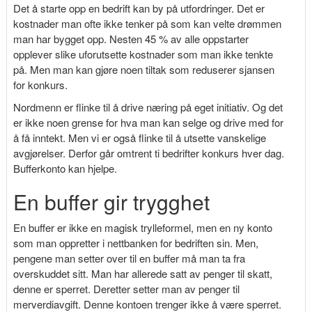
Det å starte opp en bedrift kan by på utfordringer. Det er
kostnader man ofte ikke tenker på som kan velte drømmen
man har bygget opp. Nesten 45 % av alle oppstarter
opplever slike uforutsette kostnader som man ikke tenkte
på. Men man kan gjøre noen tiltak som reduserer sjansen
for konkurs.
Nordmenn er flinke til å drive næring på eget initiativ. Og det
er ikke noen grense for hva man kan selge og drive med for
å få inntekt. Men vi er også flinke til å utsette vanskelige
avgjørelser. Derfor går omtrent ti bedrifter konkurs hver dag.
Bufferkonto kan hjelpe.
En buffer gir trygghet
En buffer er ikke en magisk trylleformel, men en ny konto
som man oppretter i nettbanken for bedriften sin. Men,
pengene man setter over til en buffer må man ta fra
overskuddet sitt. Man har allerede satt av penger til skatt,
denne er sperret. Deretter setter man av penger til
merverdiavgift. Denne kontoen trenger ikke å være sperret.